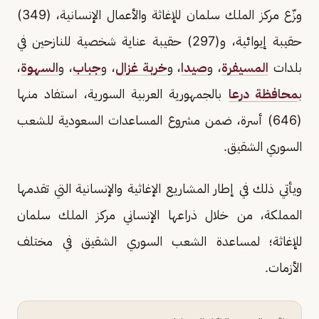
وزّع مركز الملك سلمان للإغاثة والأعمال الإنسانية، (349)
حقيبة إيوائية، و(297) حقيبة عناية شخصية للنازحين في
بلدات
المسيفرة
، و
صيدا
، و
خربة غزال
، و
جباب
، و
السهوة
،
ب
محافظة درعا
بالجمهورية العربية السورية، استفاد منها
(646) أسرة، ضمن مشروع المساعدات السعودية للشعب
السوري الشقيق.
ويأتي ذلك في إطار المشاريع الإغاثية والإنسانية التي تقدمها
المملكة، من خلال ذراعها الإنساني مركز الملك سلمان
للإغاثة؛ لمساعدة الشعب السوري الشقيق في مختلف
الأزمات.