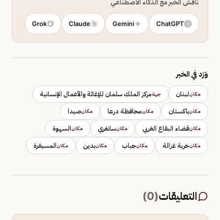
ناقش الخبر مع الذكاء الاصطناعي
Grok
Claude
Gemini
ChatGPT
وَرَد في الخبر
لبنان
مركز الملك سلمان للإغاثة والأعمال الإنسانية
مكان
جهة
باكستان
محافظة درعا
صيدا
مكان
مكان
مكان
قضاء البقاع الغربي
سانغري
السهوة
مكان
مكان
مكان
خربة غزالة
جباب
بدين
المسيفرة
مكان
مكان
مكان
مكان
التعليقات
(
0
)