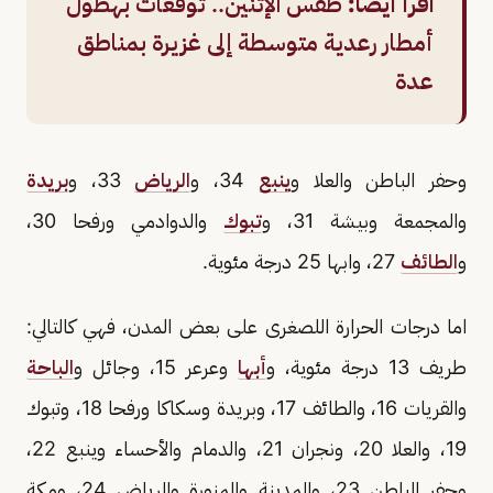
اقرأ أيضًا:
طقس الإثنين.. توقعات بهطول
أمطار رعدية متوسطة إلى غزيرة بمناطق
عدة
وحفر الباطن والعلا و
ينبع
34، و
الرياض
33، و
بريدة
والمجمعة وبيشة 31، و
تبوك
والدوادمي ورفحا 30،
و
الطائف
27، وابها 25 درجة مئوية.
اما درجات الحرارة اللصغرى على بعض المدن، فهي كالتالي:
طريف 13 درجة مئوية، و
أبها
وعرعر 15، وجائل و
الباحة
والقريات 16، والطائف 17، وبريدة وسكاكا ورفحا 18، وتبوك
19، والعلا 20، ونجران 21، والدمام والأحساء وينبع 22،
وحفر الباطن 23، والمدينة والمنورة والرياض 24، ومكة