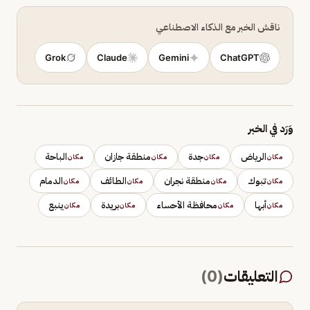
ناقش الخبر مع الذكاء الاصطناعي
Grok
Claude
Gemini
ChatGPT
وَرَد في الخبر
الرياض
جدة
منطقة جازان
الباحة
مكان
مكان
مكان
مكان
تبوك
منطقة نجران
الطائف
الدمام
مكان
مكان
مكان
مكان
أبها
محافظة الأحساء
بريدة
ينبع
مكان
مكان
مكان
مكان
التعليقات
(
0
)