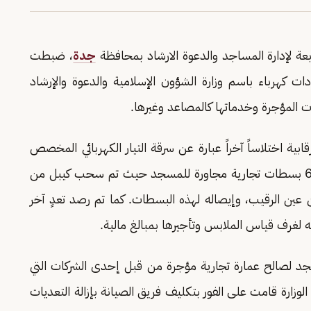
تابعة لإدارة المساجد والدعوة الارشاد بمحافظة
جدة
، ضبطت
 من قبل أحد الأبراج التجارية على 7 عدادات كهرباء باسم وزارة الشؤون الإسلامية والدعوة والإرشاد
ت المؤجرة وخدماتها كالمصاعد وغيرها.
ابية اختلاساً آخراً عبارة عن سرقة التيار الكهربائي المخصص
لمسجد في أحد المجمعات التجارية بهدف تشغيل 6 بسطات تجارية مجاورة للمسجد حيث تم سحب كيبل من
ين الرقيب، وإيصاله لهذه البسطات. كما تم رصد تعدٍ آخر
غرف قياس الملابس وتأجيرها بمبالغ مالية.
سجد لصالح عمارة تجارية مؤجرة من قبل إحدى الشركات التي
وزارة قامت على الفور بتكليف فريق الصيانة بإزالة التعديات