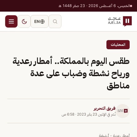
الخميس، 6 أغسطس 2026 · 23 صفر 1448 هـ
EN
المحليات
طقس اليوم بالمملكة.. أمطار رعدية
ورياح نشطة وضباب على عدة
مناطق
فريق التحرير
نُشر في
الإثنين 23 يناير 2023
·
6:58 ص
أمطار رعدية - أرشيفية