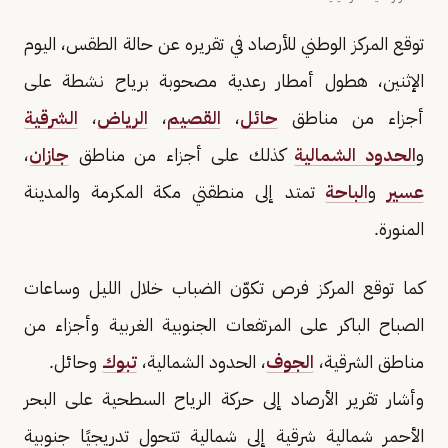
توقع المركز الوطني للأرصاد في تقريره عن حالة الطقس، اليوم
الإثنين، هطول أمطار رعدية مصحوبة برياح نشطة على
أجزاء من مناطق
حائل
،
القصيم
،
الرياض
،
الشرقية
و
الحدود الشمالية
كذلك على أجزاء من مناطق
جازان
،
عسير
و
الباحة
تمتد إلى منطقتي مكة المكرمة والمدينة
المنورة.
كما توقع المركز فرص تكوّن الضباب خلال الليل وساعات
الصباح الباكر على المرتفعات الجنوبية الغربية وأجزاء من
مناطق الشرقية،
الجوف
، الحدود الشمالية،
تبوك
وحائل.
وأشار تقرير الأرصاد إلى حركة الرياح السطحية على البحر
الأحمر شمالية شرقية إلى شمالية تتحول تدريجيًا جنوبية