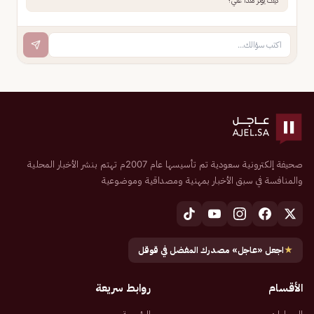
كيف يؤثر هذا علي؟
صحيفة إلكترونية سعودية تم تأسيسها عام 2007م تهتم بنشر الأخبار المحلية
والمنافسة في سبق الأخبار بمهنية ومصداقية وموضوعية
★
اجعل «عاجل» مصدرك المفضل في قوقل
الأقسام
روابط سريعة