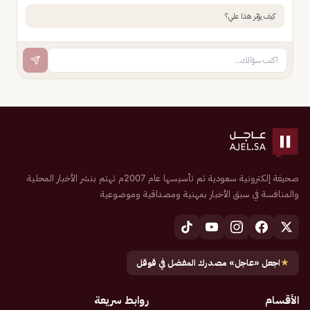
كيف يؤثر هذا علي؟
صحيفة إلكترونية سعودية تم تأسيسها عام 2007م تهتم بنشر الأخبار المحلية
والمنافسة في سبق الأخبار بمهنية ومصداقية وموضوعية
★
اجعل «عاجل» مصدرك المفضل في قوقل
الأقسام
روابط سريعة