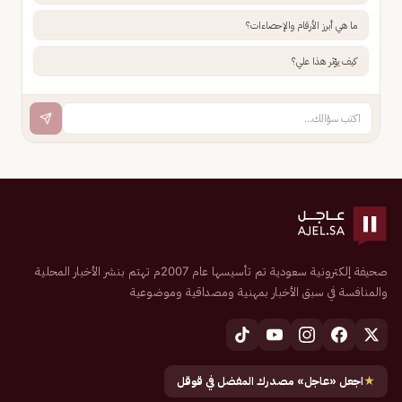
ما هي أبرز الأرقام والإحصاءات؟
كيف يؤثر هذا علي؟
صحيفة إلكترونية سعودية تم تأسيسها عام 2007م تهتم بنشر الأخبار المحلية
والمنافسة في سبق الأخبار بمهنية ومصداقية وموضوعية
★
اجعل «عاجل» مصدرك المفضل في قوقل