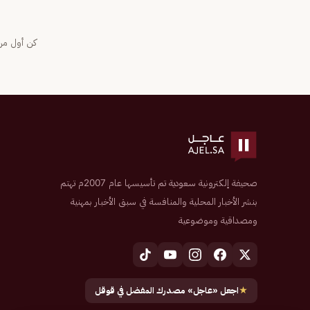
كن أول من 
صحيفة إلكترونية سعودية تم تأسيسها عام 2007م تهتم
بنشر الأخبار المحلية والمنافسة في سبق الأخبار بمهنية
ومصداقية وموضوعية
★
اجعل «عاجل» مصدرك المفضل في قوقل