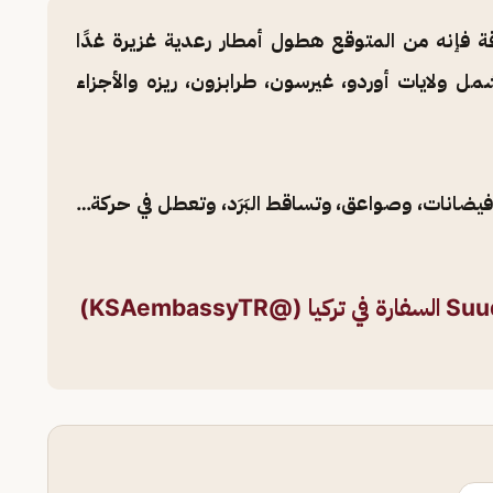
اقة فإنه من المتوقع هطول أمطار رعدية غزيرة غدًا
 ولايات أوردو، غيرسون، طرابزون، ريزه والأجزاء
انات، وصواعق، وتساقط البَرَد، وتعطل في حركة…