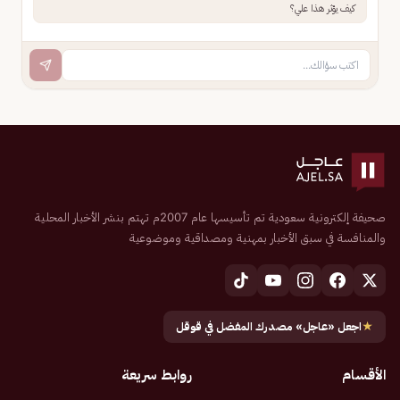
كيف يؤثر هذا علي؟
صحيفة إلكترونية سعودية تم تأسيسها عام 2007م تهتم بنشر الأخبار المحلية
والمنافسة في سبق الأخبار بمهنية ومصداقية وموضوعية
★
اجعل «عاجل» مصدرك المفضل في قوقل
الأقسام
روابط سريعة