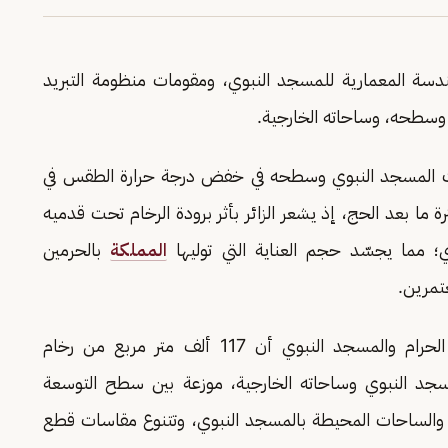
ندسة المعمارية للمسجد النبوي، ومقومات منظومة التبريد
وسطحه، وساحاته الخارجية.
ت المسجد النبوي وسطحه في خفض درجة حرارة الطقس في
ة ما بعد الحج، إذ يشعر الزائر بأثر برودة الرخام تحت قدميه
؛ مما يجسّد حجم العناية التي توليها
المملكة
بالحرمين
عتمرين.
وأوضحت الهيئة العامة للعناية بشؤون المسجد الحرام والمسجد النبوي أن 117 ألف متر مربع من رخام
 النبوي وساحاته الخارجية، موزعة بين سطح التوسعة
ة، والساحات المحيطة بالمسجد النبوي، وتتنوع مقاسات قطع