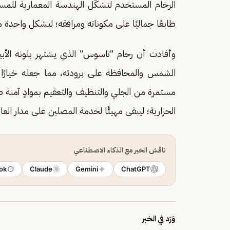
الرخام المستخدم لتشكّل الهندسة المعمارية للم
طابعًا جماليًا على مكوناته ومرافقه؛ ليشكل واحد
وأفادت أن رخام "تاسوس" الذي يشتهر بلونه الأب
الشمس والمحافظة على برودته، مما جعله خيارًا م
مستمرة من الجلي والتنظيف والتعقيم بموادٍ آمنة 
الحرارية؛ ليبقى مهيئًا لخدمة المصلين على مدار العا
ناقش الخبر مع الذكاء الاصطناعي
ok
Claude
Gemini
ChatGPT
وَرَد في الخبر