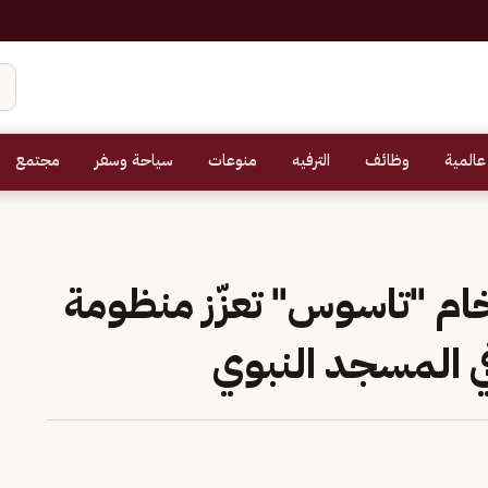
عالمية
وظائف
الترفيه
منوعات
سياحة وسفر
مجتمع
 رخام "تاسوس" تعزّز منظومة
في المسجد النبوي