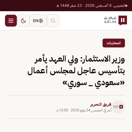
الخميس، 6 أغسطس 2026 · 23 صفر 1448 هـ
EN
المحليات
وزير الاستثمار: ولي العهد يأمر
بتأسيس عاجل لمجلس أعمال
«سعودي _ سوري»
فريق التحرير
نُشر في
الخميس 24 يوليو 2025
·
12:55 م