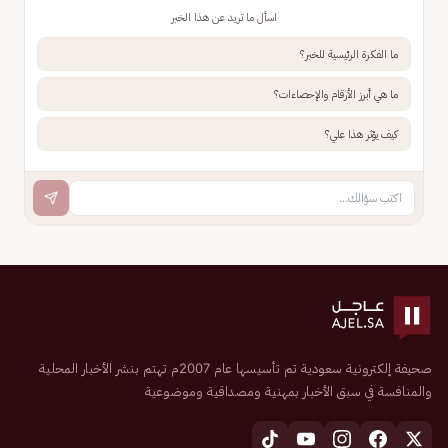
اسأل ما تريد عن هذا الخبر
ما الفكرة الرئيسية للخبر؟
ما هي أبرز الأرقام والإحصاءات؟
كيف يؤثر هذا علي؟
صحيفة إلكترونية سعودية تم تأسيسها عام 2007م تهتم بنشر الأخبار المحلية
والمنافسة في سبق الأخبار بمهنية ومصداقية وموضوعية