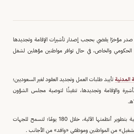
صدر مؤخرًا يقضي بحجب إصدار تأشيرات الإقامة وتجديدها
ن الحكومي والخاص، في حال توافر مواطنين مؤهلين لشغل
 المدنية
تأييد طلبات العمل وتجديد العقود لغير السعوديين؛
يرة والإقامة وتجديدها، تنفيذًا لتوصية مجلس الشؤون
ويقضي الأمر السامي بأن تقوم وزارة الخدمة المدنية بتطوير أنظمتها الآلية، خلال 180 يومًا؛ لتسمح للجهات
تشغيل» من المواطنين وموظفي «وافد» من الأجانب .