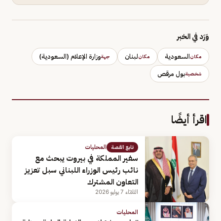
وَرَد في الخبر
السعودية
لبنان
وزارة الإعلام (السعودية)
مكان
مكان
جهة
بول مرقص
شخصية
اقرأ أيضًا
المحليات
تابع القصة
سفير المملكة في بيروت يبحث مع
نائب رئيس الوزراء اللبناني سبل تعزيز
التعاون المشترك
الثلاثاء 7 يوليو 2026
المحليات