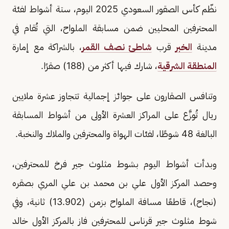
نظّم كأس الصقور السعودي 2025 اليوم، ستة أشواط لفئة
المحترفين المحليين ضمن مسابقة الملواح، التي تُقام في
مدينة
الخبر
قرب
شاطئ نصف القمر
، بالشراكة مع إمارة
المنطقة الشرقية
، شارك فيها أكثر من (188) صقرًا.
وتنافس الصقارون على جوائز إجمالية تتجاوز عشرة ملايين
ريال تُوزَّع على المراكز العشرة الأولى من أشواط المسابقة
البالغة 48 شوطًا، لفئات الهواة والمحترفين والملاك والنخبة.
وبدأت أشواط اليوم بشوط مثلوث جير فرخ للمحترفين،
وحصد المركز الأول علي بن محمد بن علي المري بصقره
(نجاح)، قاطعًا مسافة الملواح بزمن (13.902) ثانية، وفي
شوط مثلوث جير قرناس للمحترفين فاز بالمركز الأول خالد