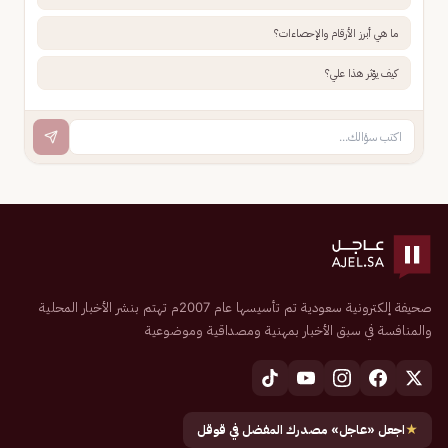
ما هي أبرز الأرقام والإحصاءات؟
كيف يؤثر هذا علي؟
صحيفة إلكترونية سعودية تم تأسيسها عام 2007م تهتم بنشر الأخبار المحلية
والمنافسة في سبق الأخبار بمهنية ومصداقية وموضوعية
★
اجعل «عاجل» مصدرك المفضل في قوقل