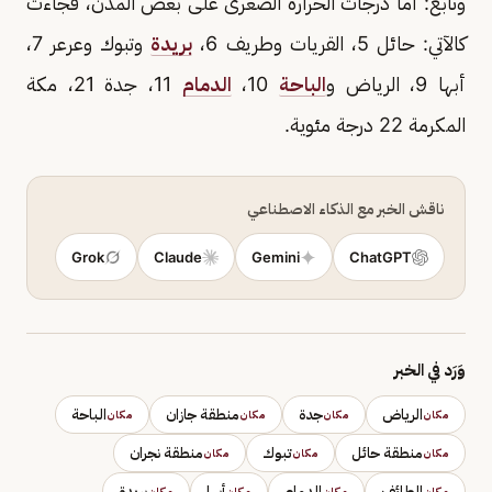
وتابع: أما درجات الحرارة الصغرى على بعض المدن، فجاءت
كالآتي: حائل 5، القريات وطريف 6،
بريدة
وتبوك وعرعر 7،
أبها 9، الرياض و
الباحة
10،
الدمام
11، جدة 21، مكة
المكرمة 22 درجة مئوية.
ناقش الخبر مع الذكاء الاصطناعي
Grok
Claude
Gemini
ChatGPT
وَرَد في الخبر
الرياض
جدة
منطقة جازان
الباحة
مكان
مكان
مكان
مكان
منطقة حائل
تبوك
منطقة نجران
مكان
مكان
مكان
الطائف
الدمام
أبها
بريدة
مكان
مكان
مكان
مكان