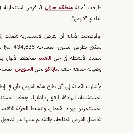
طرحت أمانة
منطقة جازان
3 فرص استثمارية في مواقع متعددة بمدينة
البلدي "فرص".
وأوضحت الأمانة أن الفرص الاستثمارية شملت إنش
سكني بطريق
متعدد الأنشطة في حي
النعيم
وصيانة حديقة خلف
سابتكو
بحي
السويس
، بمساحة 142,254 مترًا
وأشارت الأمانة إلى أن طرح هذه الفرص يأتي في إطا
المستقبلية، الهادفة لرفع إيراداتها، وتحفيز المست
المستثمرين ورواد الأعمال، وتنشيط الحركة الاقتصادية
تفاصيل الفرص المتاحة، والتقديم عليها عبر الدخول إ