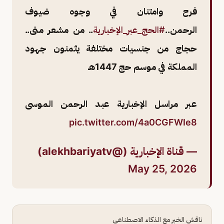
فرح وامتنان في وجوه ضيوف
الرحمن..
#الحج_عبر_الإخبارية
.. من مشعر منى..
حجاج من جنسيات مختلفة يثمنون جهود
المملكة في موسم حج 1447هـ
عبر مراسل الإخبارية عبد الرحمن الموسى
pic.twitter.com/4a0CGFWIe8
— قناة الإخبارية (@alekhbariyatv)
May 25, 2026
ناقش الخبر مع الذكاء الاصطناعي