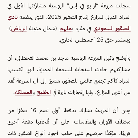
سجلت مزرعة “آر يو في إس” الروسية مشاركتها الأولى في
المزاد الدولي لمزارع إنتاج الصقور 2025، الذي ينظمه
نادي
الصقور السعودي
في مقره ب
ملهم
(شمال مدينة
الرياض
)،
ويستمر حتى 25 أغسطس الجاري.
وأوضح وكيل المزرعة الروسية ماجد بن محمد القحطاني، أن
مشاركتهم جاءت استجابة للسمعة المميزة، التي اكتسبها
المزاد كأكبر تجمع عالمي للصقور، مشيرًا إلى أن المزرعة تُعد
من أعرق المزارع، ولها إنجازات بارزة في
الخليج
و
المملكة
.
وبين أن المزرعة تشارك بدفعة أولى تضم 16 صقرًا من
مختلف الأوزان والمقاسات، على أن تُلحقها دفعة أخرى
قريبًا، مؤكدًا حرصهم على جلب أجود أنواع الصقور ذات