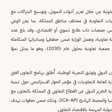
تعاونية من خلال تعزيز أدوات التمويل، وتوسيع الشراكات مع
يات التعاونية في مختلف مناطق المملكة، بما يعزز الوعي
يس جمعيات ذات طابع تنموي أو اقتصادي، وقد بلغ عدد
تعاونية القائمة حتى الآن (529) جمعية تعاونية، وتعمل الوزارة ضمن خططها ومبادراتها المتكاملة
على رفع هذا الرقم تدريجيًا ليصل إلى (2,075) جمعية تعاونية بحلول عام (2030)، وهو ما يمثل نموًا
لدولي وتوثيق التجربة الوطنية، أُطلق برنامج التعاون الفني
ة العامة للتعاونيات في مؤتمر الحوار الاستراتيجي حول تنمية
رة التقرير الدولي عن القطاع التعاوني في المملكة بالتعاون مع
المكتب الإقليمي للتحالف التعاوني الدولي لمنطقة آسيا والمحيط الهادئ (ICA-AP)، وذلك ضمن خطوات تهدف
ولية المهتمة بالاقتصاد التعاوني.