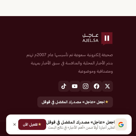
صحيفة إلكترونية سعودية تم تأسيسها عام 2007م تهتم
بنشر الأخبار المحلية والمنافسة في سبق الأخبار بمهنية
ومصداقية وموضوعية
★
اجعل «عاجل» مصدرك المفضل في قوقل
اجعل «عاجل» مصدرك المفضل في قوقل
★
تفعيل الآن
لتظهر أخبارنا أولاً ضمن «أهم الأخبار» في نتائج البحث
جميع الحقوق محفوظة لـ شركة إيجاز للنشر الإلكتروني المالكة لصحيفة عاجل