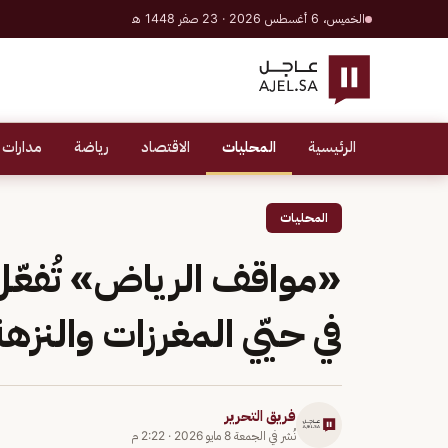
الخميس، 6 أغسطس 2026 · 23 صفر 1448 هـ
الرئيسية
المحليات
الاقتصاد
رياضة
مدارات 
المحليات
«مواقف الرياض» تُفعّل 
في حيّي المغرزات والنزه
فريق التحرير
نُشر في
الجمعة 8 مايو 2026
·
2:22 م