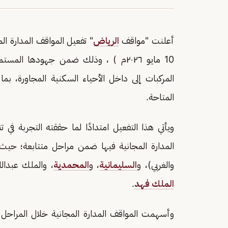
أعلنت "مواقف
الرياض
" تفعيل المواقف المدارة المج
10 مايو ٢٠٢٦م ) ، وذلك ضمن جهودها ا
المركبات إلى داخل الأحياء السكنية المجاورة، 
المتاحة.
ويأتي هذا التفعيل امتدادًا لما حققته التجربة في
المدارة المجانية فيها ضمن مراحل متتابعة؛ حيث شم
والغربي)، و
السليمانية
، و
المحمدية
، والملك عبدال
الملك فهد
.
وأسهمت المواقف المدارة المجانية خلال المراحل 