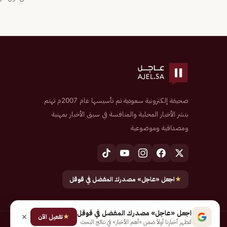
صحيفة إلكترونية سعودية تم تأسيسها عام 2007م تهتم
بنشر الأخبار المحلية والمنافسة في سبق الأخبار بمهنية
ومصداقية وموضوعية
★
اجعل «عاجل» مصدرك المفضل في قوقل
اجعل «عاجل» مصدرك المفضل في قوقل
★
تفعيل الآن
لتظهر أخبارنا أولاً ضمن «أهم الأخبار» في نتائج البحث
جميع الحقوق محفوظة لـ شركة إيجاز للنشر الإلكتروني المالكة لصحيفة عاجل