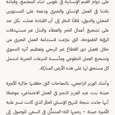
على دوام القيم الإنسانية في نفوس أبناء المجتمع، وقيادة
بلادنا في العمل الإنساني والخيري ودعمه على المستويين
المحلي والدولي، لافتًا النظر إلى أن القيادة عملت بكل جد
على تشجيع أعمال الخير والعطاء والبذل عبر مستهدفات
الرؤية الطموحة، التي شرّعت لاستدامة العمل الخيري من
خلال تفعيل دور القطاع غير الربحي وتعظيم أثره التنموي
وتشجيع العمل التطوعي ومأسسة التبرعات الخيرية لتشمل
كل مستحق لها على هذه الأرض المباركة.
وأشاد الوزير الراجحي، بالنجاحات التي حققتها جائزة الأميرة
صيتة بنت عبد العزيز للتميز في العمل الاجتماعي، موضحًا
أنها جاءت نتيجة للنهج الإنساني الخيِّر الذي كانت تسير عليه
الأميرة صيتة – رحمها الله-المتمثِّل في السعي للوصول إلى