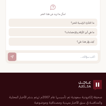
اسأل ما تريد عن هذا الخبر
ما الفكرة الرئيسية للخبر؟
ما هي أبرز الأرقام والإحصاءات؟
كيف يؤثر هذا علي؟
صحيفة إلكترونية سعودية تم تأسيسها عام 2007م تهتم بنشر الأخبار المحلية
والمنافسة في سبق الأخبار بمهنية ومصداقية وموضوعية