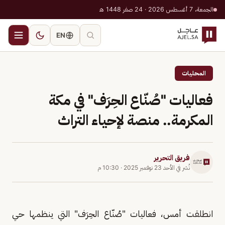
الجمعة، 7 أغسطس 2026 · 24 صفر 1448 هـ
EN
المحليات
فعاليات "صُنّاع الحِرَف" في مكة
المكرمة.. منصة لإحياء التراث
فريق التحرير
نُشر في
الأحد 23 نوفمبر 2025
·
10:30 م
انطلقت أمس، فعاليات "صُنّاع الحِرَف" التي ينظمها حي