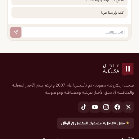
ما هي أبرز الأرقام والإحصاءات؟
كيف يؤثر هذا علي؟
صحيفة إلكترونية سعودية تم تأسيسها عام 2007م تهتم بنشر الأخبار المحلية
والمنافسة في سبق الأخبار بمهنية ومصداقية وموضوعية
★
اجعل «عاجل» مصدرك المفضل في قوقل