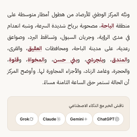
ونبَّه المركز الوطني للأرصاد من هطول أمطار متوسطة على
منطقة
الباحة
، مصحوبة برياح شديدة السرعة، وشبه انعدام
في مدى الرؤية، وجريان السيول، وتساقط البرد، وصواعق
رعدية، على مدينة الباحة، ومحافظات
العقيق
، والقرى،
و
المندق
، و
بلجرشي
، و
بني حسن
، و
المخواة
، و
قلوة
،
والحجرة، وغامد الزناد، والأجزاء المجاورة لها. وأوضح المركز
أن الحالة تستمر حتى الساعة الثامنة مساءً.
ناقش الخبر مع الذكاء الاصطناعي
Grok
Claude
Gemini
ChatGPT