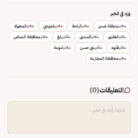
وَرَد في الخبر
منطقة عسير
الباحة
بلجرشي
المخواة
مكان
مكان
مكان
مكان
العقيق
المندق
رابغ
محافظة النماص
مكان
مكان
مكان
مكان
قلوه
بني حسن
تنومة
مكان
مكان
مكان
محافظة المجاردة
مكان
التعليقات
(
0
)