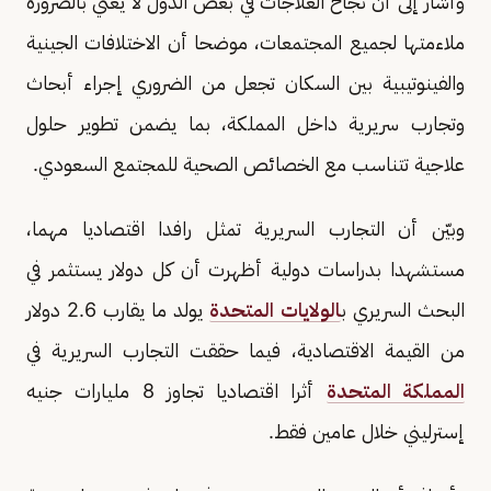
وأشار إلى أن نجاح العلاجات في بعض الدول لا يعني بالضرورة
ملاءمتها لجميع المجتمعات، موضحا أن الاختلافات الجينية
والفينوتيبية بين السكان تجعل من الضروري إجراء أبحاث
وتجارب سريرية داخل المملكة، بما يضمن تطوير حلول
علاجية تتناسب مع الخصائص الصحية للمجتمع السعودي.
وبيّن أن التجارب السريرية تمثل رافدا اقتصاديا مهما،
مستشهدا بدراسات دولية أظهرت أن كل دولار يستثمر في
البحث السريري ب
الولايات المتحدة
يولد ما يقارب 2.6 دولار
من القيمة الاقتصادية، فيما حققت التجارب السريرية في
المملكة المتحدة
أثرا اقتصاديا تجاوز 8 مليارات جنيه
إسترليني خلال عامين فقط.