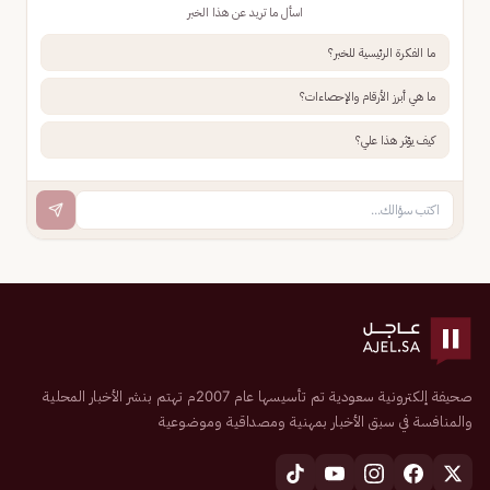
اسأل ما تريد عن هذا الخبر
ما الفكرة الرئيسية للخبر؟
ما هي أبرز الأرقام والإحصاءات؟
كيف يؤثر هذا علي؟
صحيفة إلكترونية سعودية تم تأسيسها عام 2007م تهتم بنشر الأخبار المحلية
والمنافسة في سبق الأخبار بمهنية ومصداقية وموضوعية