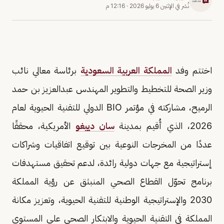
نُشر في
الإثنين 6 يوليو 2026
·
12:16 م
اختتم وفد
المملكة العربية السعودية
برئاسة معالي نائب
وزير الصحة للتخطيط والتطوير المهندس عبدالعزيز بن حمد
الرميح، مشاركته في مؤتمر BIO الدولي للتقنية الحيوية لعام
2026، الذي أُقيم بمدينة
سان دييغو
الأمريكية، محققًا
عددًا من المخرجات النوعية بين توقيع اتفاقيات وشراكات
إستراتيجية مع جهات دولية رائدة، لدعم تحقيق مستهدفات
برنامج تحوّل القطاع الصحي المنبثق عن رؤية المملكة
2030 والإستراتيجية الوطنية للتقنية الحيوية، وتعزيز مكانة
المملكة في التقنية الحيوية والابتكار الصحي على المستوى