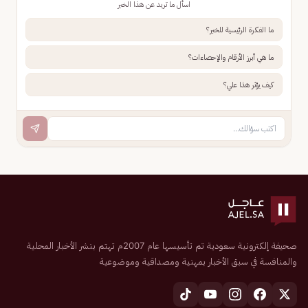
اسأل ما تريد عن هذا الخبر
ما الفكرة الرئيسية للخبر؟
ما هي أبرز الأرقام والإحصاءات؟
كيف يؤثر هذا علي؟
صحيفة إلكترونية سعودية تم تأسيسها عام 2007م تهتم بنشر الأخبار المحلية
والمنافسة في سبق الأخبار بمهنية ومصداقية وموضوعية