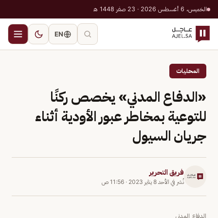
الخميس، 6 أغسطس 2026 · 23 صفر 1448 هـ
EN
المحليات
«الدفاع المدني» يخصص ركنًا
للتوعية بمخاطر عبور الأودية أثناء
جريان السيول
فريق التحرير
نُشر في
الأحد 8 يناير 2023
·
11:56 ص
الدفاع المدني