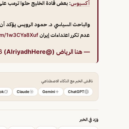
أكسيوس
: بعض قادة الخليج حثوا ترمب على
والباحث السياسي د. حمود الرويس يؤكد أن 
عدم تكرر اعتداءات إيران
com/1w3CYa8Xuf
— هنا الرياض (@AlriyadhHere)
6
ناقش الخبر مع الذكاء الاصطناعي
ok
Claude
Gemini
ChatGPT
وَرَد في الخبر