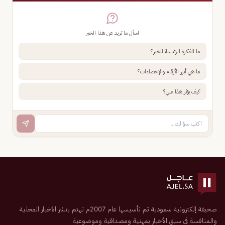
اسأل ما تريد عن هذا الخبر
ما الفكرة الرئيسية للخبر؟
ما هي أبرز الأرقام والإحصاءات؟
كيف يؤثر هذا علي؟
صحيفة إلكترونية سعودية تم تأسيسها عام 2007م تهتم بنشر الأخبار المحلية
والمنافسة في سبق الأخبار بمهنية ومصداقية وموضوعية