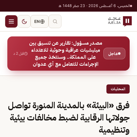
الخميس، 6 أغسطس 2026 · 23 صفر 1448 هـ
EN
مصدر مسؤول: تقارير عن تنسيق بين
ميليشيات عراقية وحوثية للاعتداء
عاجل
قبل 2 د
على المملكة.. وسنتخذ جميع
الإجراءات للتعامل مع أي عدوان
المحليات
فرق «البيئة» بالمدينة المنورة تواصل
جولاتها الرقابية لضبط مخالفات بيئية
وتنظيمية