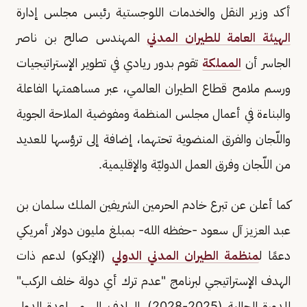
أكد وزير النقل والخدمات اللوجستية رئيس مجلس إدارة
الهيئة العامة للطيران المدني
المهندس صالح بن ناصر
الجاسر أن
المملكة
تقوم بدور ريادي في تطوير الإستراتيجيات
ورسم ملامح قطاع الطيران العالمي، عبر مساهمتها الفاعلة
والبناءة في أعمال مجلس المنظمة ومفوضية الملاحة الجوية
واللّجان والفرق المنضوية تحتهما، إضافة إلى ترؤسها للعديد
من اللّجان وفرق العمل الدوليّة والإقليمية.
كما أعلن عن تبرع خادم الحرمين الشريفين الملك سلمان بن
عبد العزيز آل سعود -حفظه الله- بمبلغ مليون دولار أمريكي
دعمًا ل
منظمة الطيران المدني الدولي
(الإيكو) لدعم ذات
الهدف الإستراتيجي لبرنامج "عدم ترك أي دولة خلف الركب"
للدورة الحالية (2025-2028)، الهادف إلى مساعدة الدول