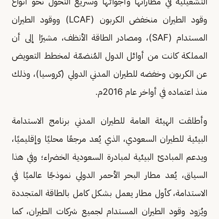
التشغيلية في مطاراتها وأجوائها وتسريع التحول نحو أنواع
وقود الطيران منخفض الكربون (LCAF) ووقود الطيران
المستدام (SAF)، ومصادر الطاقة الأنظف، مشيرًا إلى أن
المملكة كانت من أوائل الدول المُنضمّة لمخطط التعويض
عن الكربون وخفضه للطيران المدني الدولي (كروسيا)، وذلك
منذ اعتماده في أواخر عام 2016م.
وأطلقت الهيئة العامة للطيران المدني برنامج الاستدامة
البيئية للطيران السعودي، الذي يُعد مرجعًا محليًا وإقليميًا،
ويدعم المبادئ البيئية لمبادرة السعودية الخضراء؛ وفي هذا
السياق، يُعد مطار البحر الأحمر الدولي نموذجًا عالميًا في
الاستدامة، كأول مطار يعمل بشكل كامل بالطاقة المتجددة
ويُزود وقود الطيران المستدام لجميع شركات الطيران، كما