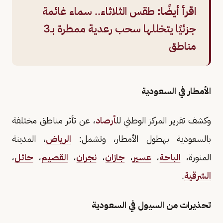
اقرأ أيضًا:
طقس الثلاثاء.. سماء غائمة
جزئيًا يتخللها سحب رعدية ممطرة بـ3
مناطق
الأمطار في السعودية
وكشف تقرير المركز الوطني لل
أرصاد
، عن تأثر مناطق مختلفة
بالسعودية بهطول الأمطار، وتشمل:
الرياض
، المدينة
المنورة،
الباحة
،
عسير
،
جازان
،
نجران
،
القصيم
،
حائل
،
الشرقية
.
تحذيرات من السيول في السعودية