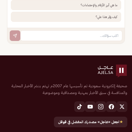
ما هي أبرز الأرقام والإحصاءات؟
كيف يؤثر هذا علي؟
صحيفة إلكترونية سعودية تم تأسيسها عام 2007م تهتم بنشر الأخبار المحلية
والمنافسة في سبق الأخبار بمهنية ومصداقية وموضوعية
★
اجعل «عاجل» مصدرك المفضل في قوقل