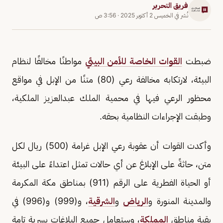
فريق التحرير
نُشر في
الخميس 2 أكتوبر 2025
·
3:56 ص
ضبطت
القوات الخاصة للأمن البيئي
مواطنًا مخالفًا لنظام
البيئة، لارتكابه مخالفة رعي (80) متنًا من الإبل في مواقع
محظور الرعي فيها في محمية الملك عبدالعزيز الملكية،
وطبقت الإجراءات النظامية بحقه.
وأكدت القوات أن عقوبة رعي الإبل غرامة (500) ريال لكل
متن، حاثةً على الإبلاغ عن أي حالات تمثل اعتداءً على البيئة
أو الحياة الفطرية على الرقم (911) بمناطق مكة المكرمة
والمدينة المنورة و
الرياض
و
الشرقية
، و(999) و(996) في
بقية مناطق
المملكة
، وستعامل جميع البلاغات بسرية تامة