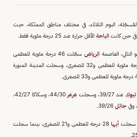
مُسجّلة، اليوم الثلاثاء، في مختلف مناطق المملكة، حيث
الباحة
الأقل حرارة عند 25 درجة مئوية فقط.
التالي، العاصمة
الرياض
سجّلت 46 درجة مئوية للعظمى
المكرمة 42 درجة مئوية للعظمى و32 للصغرى، وسجلت المدينة المنورة
تبوك
عند 39/27، وسجلت
عرعر
44/30، وسكاكا 42/27،
حائل
39/26.
يث سجلت
أبها
28 درجة للعظمى و21 للصغرى، بينما سجلت