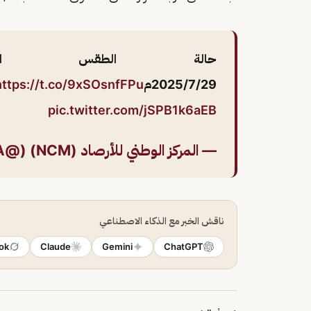
حالة الطقس ال
2025/7/29م
https://t.co/9xSOsnfFPu
pic.twitter.com/jSPB1k6aEB
— المركز الوطني للأرصاد (NCM) (@NCMKSA)
ناقش الخبر مع الذكاء الاصطناعي
ok
Claude
Gemini
ChatGPT