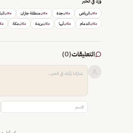
وَرَد في الخبر
الرياض
جدة
منطقة جازان
الب
مكان
مكان
مكان
مكان
الدمام
أبها
بريدة
مكة
مكان
مكان
مكان
مكان
مك
التعليقات
(
0
)
كن أول من 