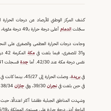
كشف المركز الوطني للأرصاد عن درجات الحرارة ال
سجّلت
الدمام
أعلى درجة حرارة بـ49 درجة مئوية، في حين كانت
وجاءت درجات الحرارة العظمى والصغرى على النحو 
و31 للصغرى، فيما بلغت في
مكة
نفس درجة مكة عند 42/30. أما
جدة
فسجلت 41 درجة مئوية للعظمى و33 للصغرى.
في
بريدة
، وصلت الحرارة إلى 45/27، بينما كانت في
في حين بلغت في
نجران
39/30، وفي
جازان
38/34، وفي
وشهدت المناطق الجبلية طقسًا أكثر اعتدالًا، ح
الباحة أدنى درجة حرارة على مستوى المملكة بـ25/19.