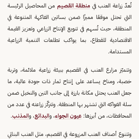
تُعدّ زراعة العنب في
منطقة القصيم
من المحاصيل الرئيسة
التي تحتل موقعًا مميزًا ضمن بساتين الفاكهة المتنوعة في
المنطقة، حيث تُسهم في تنويع الإنتاج الزراعي وتعزيز القيمة
الاقتصادية للقطاع، بما يواكب تطلعات التنمية الزراعية
المستدامة.
وتتميّز مزارع العنب في القصيم ببيئة زراعية ملائمة، وتربة
خصبة، ومناخ يساعد على إنتاج ثمار ذات جودة عالية، ما
جعل العنب يحتل مكانة بارزة إلى جانب التين والنخيل ضمن
سلة الفواكه التي تشتهر بها المنطقة. وتتركّز زراعته في عدد من
المحافظات، من أبرزها:
عيون الجواء
، و
البدائع
، و
المذنب
.
وتتنوع أصناف العنب المزروعة في القصيم، مثل العنب البناتي