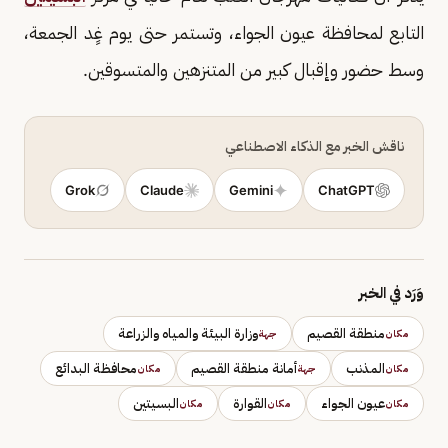
التابع لمحافظة عيون الجواء، وتستمر حتى يوم غٍد الجمعة،
وسط حضور وإقبال كبير من المتنزهين والمتسوقين.
ناقش الخبر مع الذكاء الاصطناعي
Grok
Claude
Gemini
ChatGPT
وَرَد في الخبر
منطقة القصيم
وزارة البيئة والمياه والزراعة
مكان
جهة
المذنب
أمانة منطقة القصيم
محافظة البدائع
مكان
جهة
مكان
عيون الجواء
القوارة
البسيتين
مكان
مكان
مكان