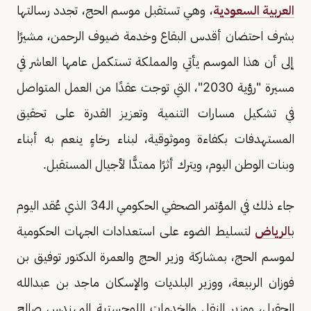
العربية السعودية
، وهي تستقبل موسم الحج، تجدد رسالتها
بشرف احتضان أقدس البقاع وخدمة ضيوف الرحمن، مشيرًا
إلى أن هذا الموسم يأتي والمملكة تستكمل عامها العاشر في
مسيرة "رؤية 2030"، التي توجت عقدًا من العمل المتواصل
في تشكيل مسارات التنمية وتعزيز القدرة على تحقيق
المستهدفات بكفاءة وموثوقية، لبناء رخاءٍ ينعم به أبناء
وبنات الوطن اليوم، ويترك أثرًا ممتدًّا لأجيال المستقبل.
جاء ذلك في المؤتمر الصحفي الحكومي الـ34 الذي عُقد اليوم
ب
الرياض
لتسليط الضوء على استعدادات الجهات الحكومية
لموسم الحج، بمشاركة وزير الحج والعمرة الدكتور توفيق بن
فوزان الربيعة، ووزير البلديات والإسكان ماجد بن عبدالله
الحقيل، ووزير النقل والخدمات اللوجستية المهندس صالح