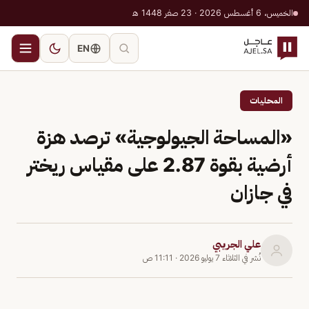
الخميس، 6 أغسطس 2026 · 23 صفر 1448 هـ
EN
المحليات
«‏المساحة الجيولوجية» ترصد هزة
أرضية بقوة 2.87 على مقياس ريختر
في جازان
علي الجريبي
نُشر في
الثلاثاء 7 يوليو 2026
·
11:11 ص