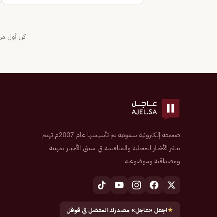
كن أول من 
صحيفة إلكترونية سعودية تم تأسيسها عام 2007م تهتم
بنشر الأخبار المحلية والمنافسة في سبق الأخبار بمهنية
ومصداقية وموضوعية
★
اجعل «عاجل» مصدرك المفضل في قوقل