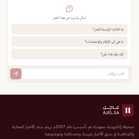
اسأل ما تريد عن هذا الخبر
ما الفكرة الرئيسية للخبر؟
ما هي أبرز الأرقام والإحصاءات؟
كيف يؤثر هذا علي؟
صحيفة إلكترونية سعودية تم تأسيسها عام 2007م تهتم بنشر الأخبار المحلية
والمنافسة في سبق الأخبار بمهنية ومصداقية وموضوعية