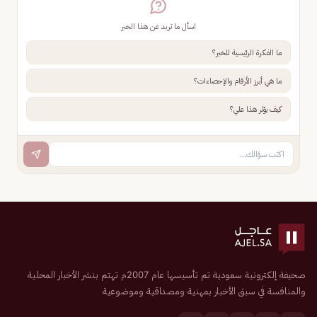
اسأل ما تريد عن هذا الخبر
ما الفكرة الرئيسية للخبر؟
ما هي أبرز الأرقام والإحصاءات؟
كيف يؤثر هذا علي؟
صحيفة إلكترونية سعودية تم تأسيسها عام 2007م تهتم بنشر الأخبار المحلية
والمنافسة في سبق الأخبار بمهنية ومصداقية وموضوعية