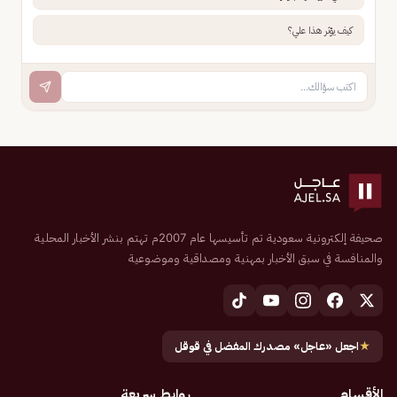
كيف يؤثر هذا علي؟
صحيفة إلكترونية سعودية تم تأسيسها عام 2007م تهتم بنشر الأخبار المحلية
والمنافسة في سبق الأخبار بمهنية ومصداقية وموضوعية
★
اجعل «عاجل» مصدرك المفضل في قوقل
الأقسام
روابط سريعة