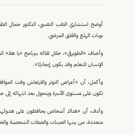
أوضح استشاري الطب النفسي، الدكتور جمال الطويرق
نوبات الهلع والقلق المرضي.
وأضاف «الطويرقي»، خلال لقائه ببرنامج «يا هلا» ال
الإنسان للتعلم وقد يكون إيجابيًا».
وأكمل، أن «أعراض التوتر والارتعاش وقت المواق
تكون على مستوى الأسرة ويتحول بعد انتهائه إلى جل
وأدف، أن «هناك أشخاص يحافظون على هدوئهم في 
متعددة، من بينها الجينات والصفات الشخصية والخبر