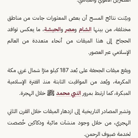
وبيّنت نتائج المسح أن بعض المعثورات جاءت من مناطق
مختلفة، من بينها
الشام
و
مصر
و
الحبشة
، ما يعكس توافد
الحجاج إلى هذا الميقات من أنحاء متعددة من العالم
الإسلامي عبر العصور.
ويقع ميقات الجحفة على بُعد 187 كيلو مترًا شمال غربي مكة
المكرمة، ويُعد من المواقيت الثابتة منذ الفترة الإسلامية
المبكرة، كما ارتبط بمرور
النبي محمد
ﷺ خلال الهجرة.
وتشير المصادر التاريخية إلى ازدهار الميقات خلال القرن الثاني
الهجري، من خلال وجود منشآت مائية ودكاكين خُصصت
لخدمة ضيوف الرحمن.