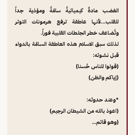
الغضب مادةٌ كيميائيةٌ سامّةٌ ومؤذية جداً
للقلب...لأنها عاطفة ترفع هرمونات التوتر
وتُضاعف خطر الجلطات القلبية فوراً.
لذلك سبق الاسلام هذه العاطفة السامّة بالدواء
قبل نشوئه:
(قولوا للناس حُسنا)
(إياكم والظن)
*وعند حدوثه:
(اعوذ بالله من الشيطان الرجيم)
(وهو قائم…