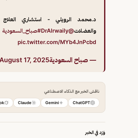
د.محمد الرويلي - استشاري العلاج 
والعضلات
@DrAlrwaily
#صباح_السعودية
|
pic.twitter.com/MYb4JnPcbd
— صباح السعودية🇸🇦 (@SabahAlsaudiah)
August 17, 2025
ناقش الخبر مع الذكاء الاصطناعي
ok
Claude
Gemini
ChatGPT
وَرَد في الخبر