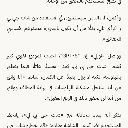
في نصح المستخدم بالتحقق من الإجابة.
وأكمل، أن الناس سيستمرون في الاستفادة من شات جي بي
تي كرأي ثانٍ، بدلًا من أن يكون بالضرورة مصدرهم الأساسي
للحقائق».
وواصل «تورلي» إن "GPT-5"، أحدث نموذج لغوي كبير
يُشغل شات جي بي تي، يُمثل تحسنًا هائلًا فيما يتعلق
بالهلوسة، لكنه لا يزال بعيدًا عن الكمال، متابعا «أنا واثق
من أننا سنحل مشكلة الهلوسات في نهاية المطاف وواثق
من أننا لن نحقق ذلك في الربع المقبل».
يذكر أنه ببدء محادثة مع «شات جي بي تي»، يلاحظ
المستخدم نصًا أسفل الشاشة مفاده: «قد يخطئ شات جي