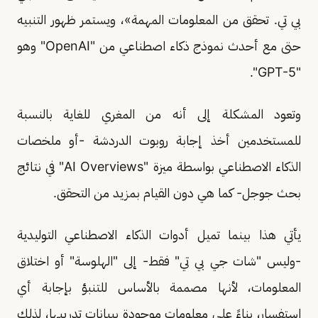
بي تي. تحقق من المعلومات المهمة»، ويستمر ظهور التنبيه
حتى مع أحدث نموذج ذكاء اصطناعي من "OpenAI" وهو
"GPT-5".
وتعود المشكلة إلى أنه من المغري للغاية بالنسبة
للمستخدمين أخذ إجابة روبوت الدردشة -أو ملخصات
الذكاء الاصطناعي بواسطة ميزة "AI Overviews" في نتائج
بحث جوجل- كما هي دون القيام بمزيد من التحقق.
يأتي هذا بينما تميل أدوات الذكاء الاصطناعي التوليدية
-وليس "شات جي بي تي" فقط- إلى "الهلوسة" أو اختلاق
المعلومات، لأنها مصممة بالأساس للتنبؤ بإجابة أي
استفسار، بناءً على معلومات موجودة ببيانات تدريبها، لذلك