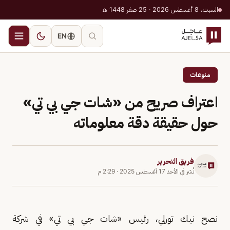
السبت، 8 أغسطس 2026 · 25 صفر 1448 هـ
EN
منوعات
اعتراف صريح من «شات جي بي تي»
حول حقيقة دقة معلوماته
فريق التحرير
نُشر في
الأحد 17 أغسطس 2025
·
2:29 م
نصح نيك تورلي، رئيس «شات جي بي تي» في شركة