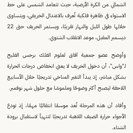
الشمالي من الكرة الأرضية، حيث تتعامد الشمس على خط
الاستواء في ظاهرة فلكية تُعرف بالاعتدال الخريفي، ويتساوى
خلالها طول الليل والنهار تقريبًا، ويستمر الخريف حتى 22
ديسمبر المقبل، موعد الانقلاب الشتوي.
وأوضح عضو جمعية آفاق لعلوم الفلك برجس الفليح
لـ"واس"، أن دخول الخريف لا يعني انخفاض درجات الحرارة
بشكل مباشر، إذ يبدأ التغير المناخي تدريجيًا خلال الأسابيع
اللاحقة ليصبح أكثر وضوحًا وملموسًا مع حلول شهر نوفمبر.
وأفاد أن هذه المرحلة تُعد موسمًا انتقاليًا مهمًا، إذ تودع
الأجواء حرارة الصيف اللاهبة تدريجيًا لتتهيأ لاستقبال برودة
الشتاء.