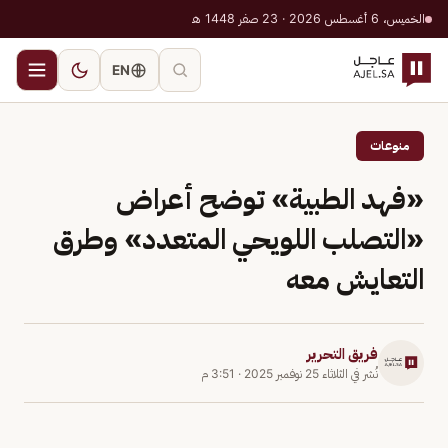
الخميس، 6 أغسطس 2026 · 23 صفر 1448 هـ
EN
منوعات
«فهد الطبية» توضح أعراض
«التصلب اللويحي المتعدد» وطرق
التعايش معه
فريق التحرير
نُشر في
الثلاثاء 25 نوفمبر 2025
·
3:51 م