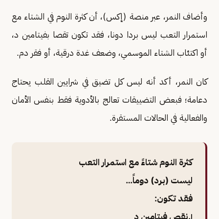
وأضاف النمر، عبر منصة (إكس)، أن كثرة النوم في الشتاء مع
استمرار التعب ليس بردا دونا، فقد تكون تقصا بفيتامين د،
أو اكتئاب الشتاء الموسمي، وضعف غدة درقية، أو فقر دم.
كان النمر، أكد أنه ليس كل تضيق في شرايين القلب يحتاج
دعامة؛ فبعض التضييقات تعالج بالأدوية فقط بنفس الأمان
والفعالية في الحالات المستقرة.
كثرة النوم شتاءً مع استمرار التعب
ليست (برد) دوماً…
فقد تكون:
١.نقص فيتامين د