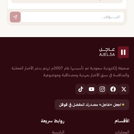
صحيفة إلكترونية سعودية تم تأسيسها عام 2007م تهتم بنشر الأخبار المحلية
والمنافسة في سبق الأخبار بمهنية ومصداقية وموضوعية
★
اجعل «عاجل» مصدرك المفضل في قوقل
الأقسام
روابط سريعة
المحليات
الرئيسية