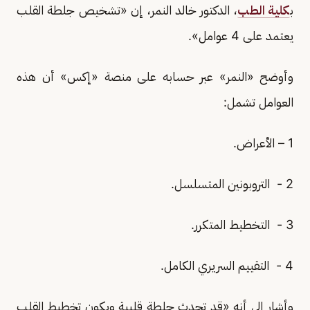
ب
كلية الطب
، الدكتور خالد النمر، إن «تشخيص جلطة القلب
يعتمد على 4 عوامل».
وأوضح «النمر» عبر حسابه على منصة «إكس» أن هذه
العوامل تشمل:
1 – الأعراض.
2 - التروبونين المتسلسل.
3 - التخطيط المتكرر.
4 - التقييم السريري الكامل.
وأشار إلى أنه «قد تحدث جلطة قلبية ويكون تخطيط القلب